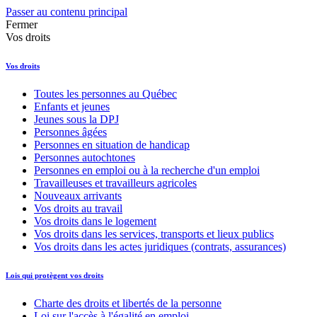
Passer au contenu principal
Fermer
Vos droits
Vos droits
Toutes les personnes au Québec
Enfants et jeunes
Jeunes sous la DPJ
Personnes âgées
Personnes en situation de handicap
Personnes autochtones
Personnes en emploi ou à la recherche d'un emploi
Travailleuses et travailleurs agricoles
Nouveaux arrivants
Vos droits au travail
Vos droits dans le logement
Vos droits dans les services, transports et lieux publics
Vos droits dans les actes juridiques (contrats, assurances)
Lois qui protègent vos droits
Charte des droits et libertés de la personne
Loi sur l'accès à l'égalité en emploi