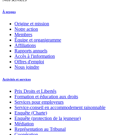
À propos
Origine et mission
Notre action
Membres
Équipe et organigramme
Affiliations
Rapports annuels
Accès à l'information
Offres d'emploi
Nous joindre
Activités et services
Prix Droits et Libertés
Formation et éducation aux droits
Services pour employeurs
Service-conseil en accommodement raisonnable
Enquête (Charte)
Enquête (protection de la jeunesse)
Médiation
Représentation au Tribunal
Coopération