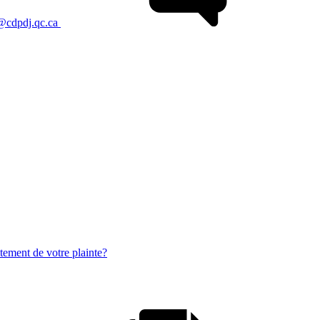
@cdpdj.qc.ca
itement de votre plainte?